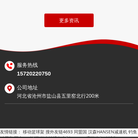
更多资讯
服务热线
15720220750
公司地址
河北省沧州市盐山县五里窑北行200米
友情链接：
移动篮球架
搜外友链4693
同盟国
汉森HANSEN减速机
钓鱼