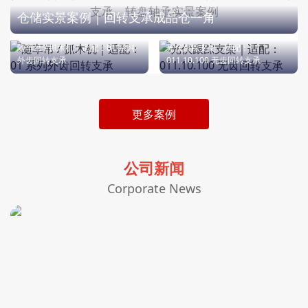
支承，转盘轴承实景案例
仓储实景案例｜回转支承成品仓一角
随车吊 / 抓木机｜适配：01 系列
光伏跟踪支架｜适配：
外齿回转支承
011.10.100 无齿回转支承
更多案例
公司新闻
Corporate News